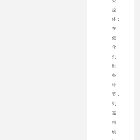
染
流
体；
在
催
化
剂
制
备
环
节，
则
需
精
确