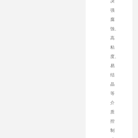
决
强
腐
蚀、
高
粘
度、
易
结
晶
等
介
质
控
制