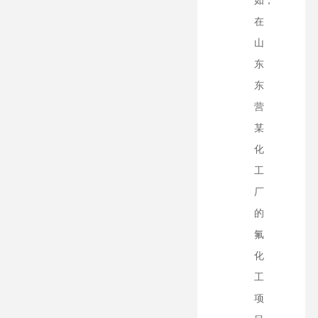
如，
在
山
东
东
营
某
化
工
厂
的
氟
化
工
项