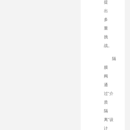
提
出
多
重
挑
战。
隔
膜
阀
通
过“介
质
隔
离”设
计