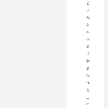
艺
适
配、
材
料
创
新、
控
制
逻
辑
优
化
三
个