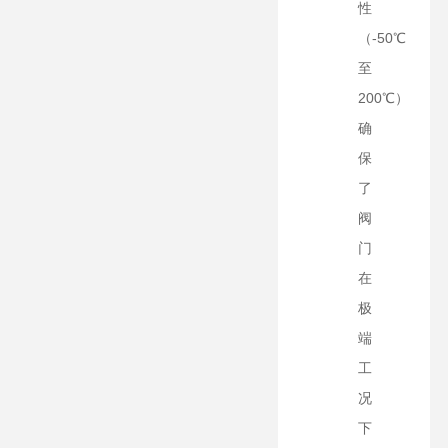
性
（-50℃
至
200℃）
确
保
了
阀
门
在
极
端
工
况
下