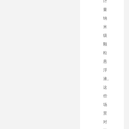
计
量
纳
米
级
颗
粒
悬
浮
液。
这
些
场
景
对