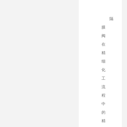
隔
膜
阀
在
精
细
化
工
流
程
中
的
精