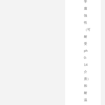
学
腐
蚀
性
（可
耐
受
ph
0-
14
介
质）
和
耐
温