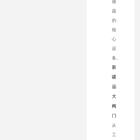
难
题
的
核
心
设
备。
新
疆
远
大
阀
门
从
工