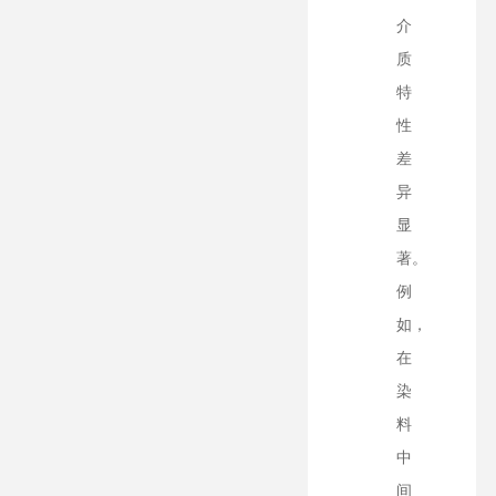
介
质
特
性
差
异
显
著。
例
如，
在
染
料
中
间