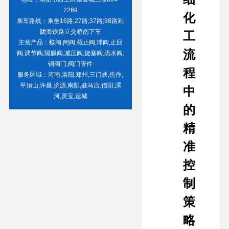
2269
化
乘车路线：乘坐16路;27路;37路;98路到
陇海铁路立交桥南下车
工
主营产品：蝶阀,闸阀,截止阀,球阀,止回
流
阀,调节阀,隔膜阀,减压阀,旋塞阀,疏水阀,
铜阀门,阀门管件
程
服务区域：河南,洛阳,郑州,三门峡,焦作,
平顶山,许昌,济源,南阳,驻马店,信阳,漯
中
河,灵宝,运城
的
精
准
控
制
策
略