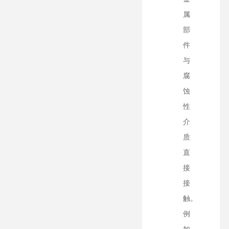
属
部
件
与
腐
蚀
性
介
质
直
接
接
触。
例