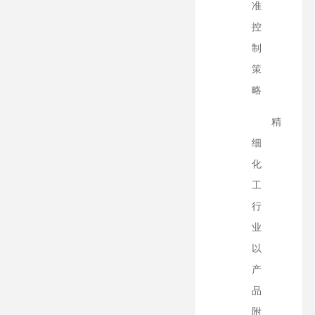
准
控
制
策
略
精
细
化
工
行
业
以
产
品
附