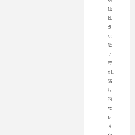
蚀
性
要
求
近
乎
苛
刻。
隔
膜
阀
凭
借
其