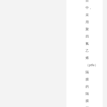
目
中，
采
用
聚
四
氟
乙
烯
（ptfe）
隔
膜
的
隔
膜