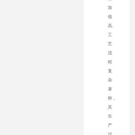
加
值
高、
工
艺
流
程
复
杂
著
称，
其
生
产
过