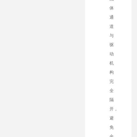
体
通
道
与
驱
动
机
构
完
全
隔
开，
避
免
金