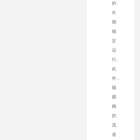
的
长
期
稳
定
运
行。
此
外，
隔
膜
阀
的
流
道