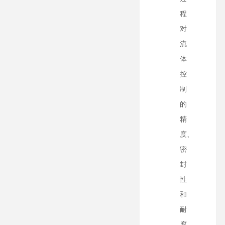
程
对
流
体
控
制
的
精
度、
密
封
性
和
耐
腐