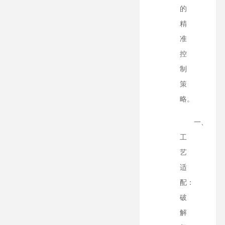
的
精
准
控
制
策
略。
一、
工
艺
适
配：
破
解