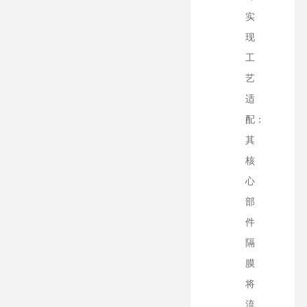
实
现
工
艺
适
配：
其
核
心
部
件
隔
膜
将
流