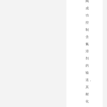
阀
成
功
控
制
含
氟
溶
剂
的
输
送，
其
耐
化