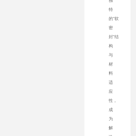
独
特
的“软
密
封”结
构
与
材
料
适
应
性，
成
为
解