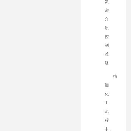
复
杂
介
质
控
制
难
题
精
细
化
工
流
程
中，