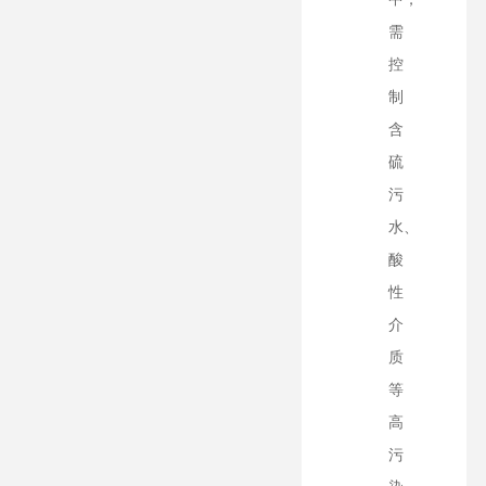
需
控
制
含
硫
污
水、
酸
性
介
质
等
高
污