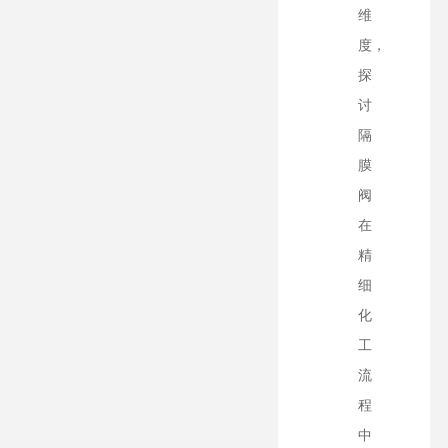
维
度，
探
讨
隔
膜
阀
在
精
细
化
工
流
程
中