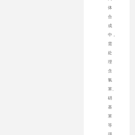
体
合
成
中，
需
处
理
含
氯
苯、
硝
基
苯
等
强