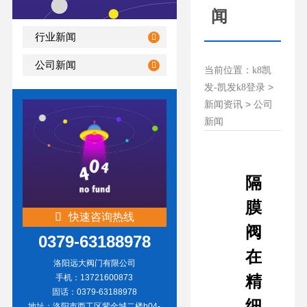
闻
行业新闻
公司新闻
当前位置：
k8凯
>
发-凯发k8登录
>
新闻资讯
公司
新闻
隔
膜
快速咨询热线
阀
0379-63188978
在
洛阳远大阀门有限公司
精
手机：13721600873
固话：0379-63188978
细
地址：洛阳市西工区紫金城二楼b04-