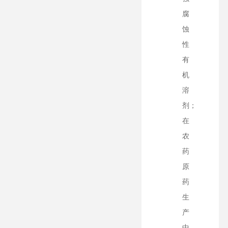
腐
蚀
性
有
机
溶
剂；
在
农
药
原
药
生
产
中，