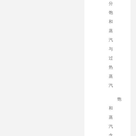
分
饱
和
蒸
汽
与
过
热
蒸
汽
饱
和
蒸
汽
含