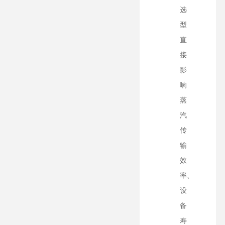
选
型
直
接
影
响
蒸
汽
传
输
效
率、
设
备
寿