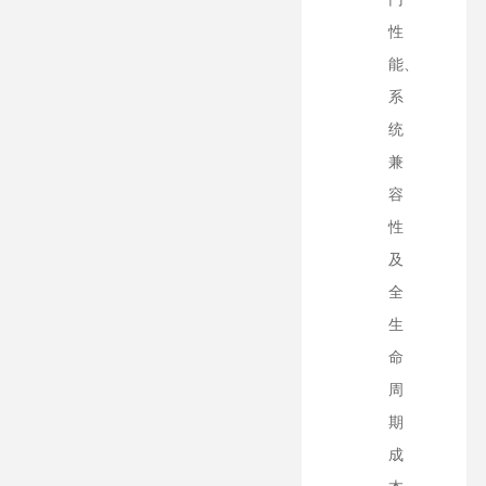
性
能、
系
统
兼
容
性
及
全
生
命
周
期
成