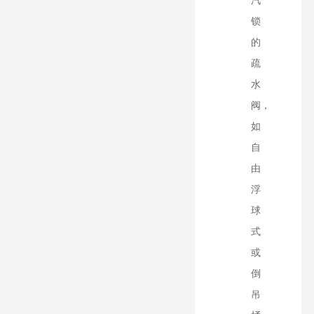
汽
锁
的
疏
水
阀，
如
自
由
浮
球
式
或
倒
吊