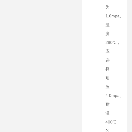
为
1.6mpa、
温
度
280℃，
应
选
择
耐
压
4.0mpa、
耐
温
400℃
的