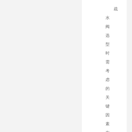
疏
水
阀
选
型
时
需
考
虑
的
关
键
因
素