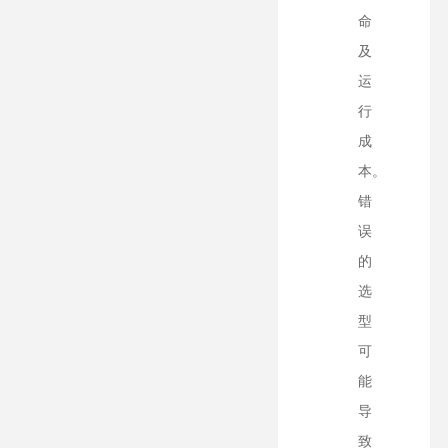
命
及
运
行
成
本。
错
误
的
选
型
可
能
导
致