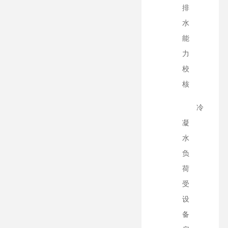
排
水
能
力
校
核
冷
凝
水
负
荷
受
设
备