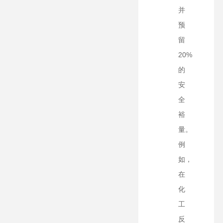
并
预
留
20%
的
安
全
裕
量。
例
如，
在
化
工
反