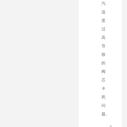
汽
温
度
过
高
导
致
的
阀
芯
卡
死
问
题。