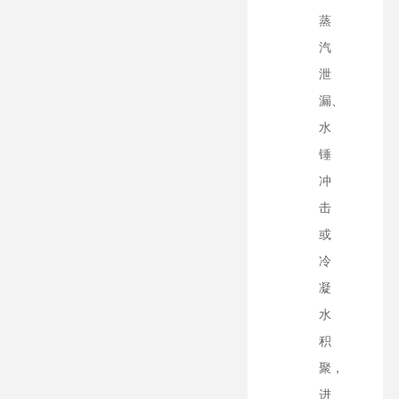
蒸
汽
泄
漏、
水
锤
冲
击
或
冷
凝
水
积
聚，
进