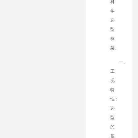
科
学
选
型
框
架。
一、
工
况
特
性：
选
型
的
基