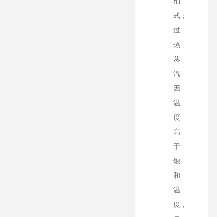
桶
式；
过
热
蒸
汽
因
温
度
高
于
饱
和
温
度，