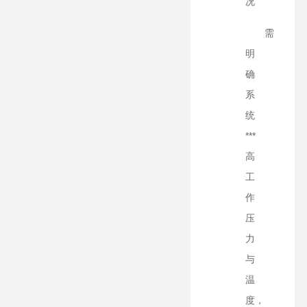
况
需
明
确
系
统
***
高
工
作
压
力
与
温
度，