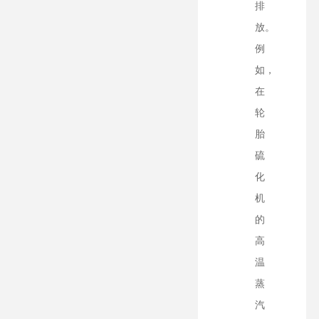
排
放。
例
如，
在
轮
胎
硫
化
机
的
高
温
蒸
汽