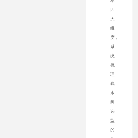
本
四
大
维
度，
系
统
梳
理
疏
水
阀
选
型
的