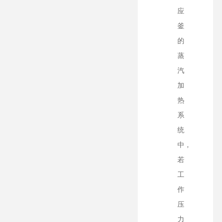
应
釜
的
蒸
汽
加
热
系
统
中，
若
工
作
压
力