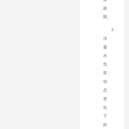
超
限。
3.
冷
凝
水
负
荷：
动
态
变
化
下
的