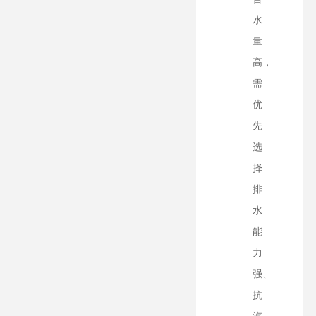
水
量
高，
需
优
先
选
择
排
水
能
力
强、
抗