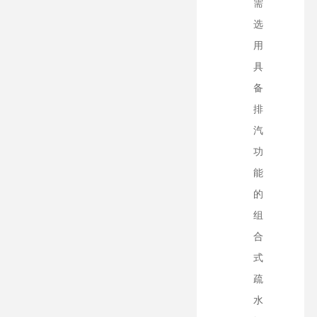
需
选
用
具
备
排
汽
功
能
的
组
合
式
疏
水