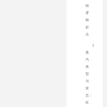
础
逻
辑
起
点
1.
蒸
汽
类
型
与
状
态：
区