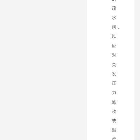
疏
水
阀，
以
应
对
突
发
压
力
波
动
或
温
度