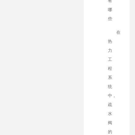
有
哪
些
在
热
力
工
程
系
统
中，
疏
水
阀
的