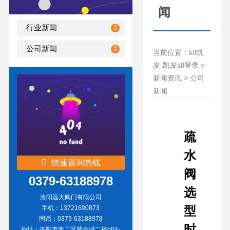
闻
行业新闻
公司新闻
当前位置：
k8凯
>
发-凯发k8登录
>
新闻资讯
公司
新闻
疏
水
快速咨询热线
阀
0379-63188978
选
洛阳远大阀门有限公司
型
手机：13721600873
固话：0379-63188978
时
地址：洛阳市西工区紫金城二楼b04-