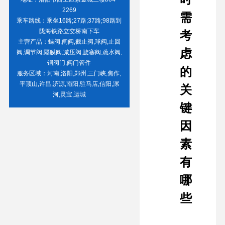
2269
需
乘车路线：乘坐16路;27路;37路;98路到
陇海铁路立交桥南下车
考
主营产品：蝶阀,闸阀,截止阀,球阀,止回
虑
阀,调节阀,隔膜阀,减压阀,旋塞阀,疏水阀,
铜阀门,阀门管件
的
服务区域：河南,洛阳,郑州,三门峡,焦作,
平顶山,许昌,济源,南阳,驻马店,信阳,漯
关
河,灵宝,运城
键
因
素
有
哪
些