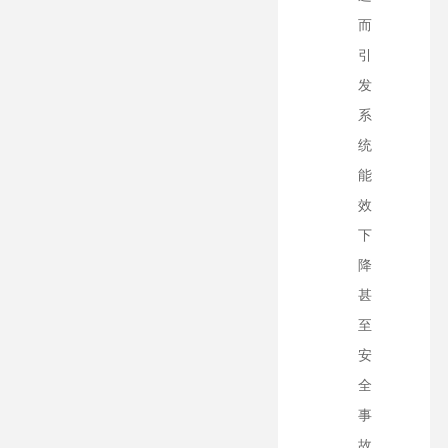
而
引
发
系
统
能
效
下
降
甚
至
安
全
事
故。