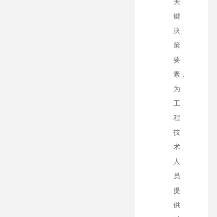
关
键
决
策
要
素，
为
工
程
技
术
人
员
提
供