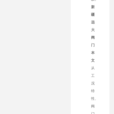
新
疆
远
大
阀
门
本
文
从
工
况
特
性、
阀
门