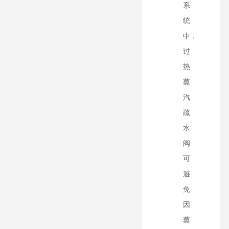
系
统
中，
过
热
蒸
汽
疏
水
阀
可
避
免
因
蒸