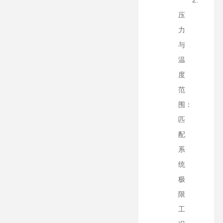
2.
压
力
与
温
度
范
围：
匹
配
系
统
极
限
工