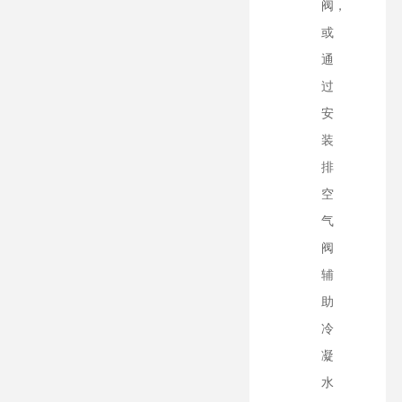
阀，
或
通
过
安
装
排
空
气
阀
辅
助
冷
凝
水