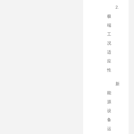
2.
极
端
工
况
适
应
性
新
能
源
设
备
运