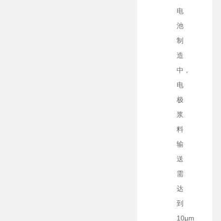
电
池
制
造
中，
电
极
浆
料
输
送
需
达
到
10μm