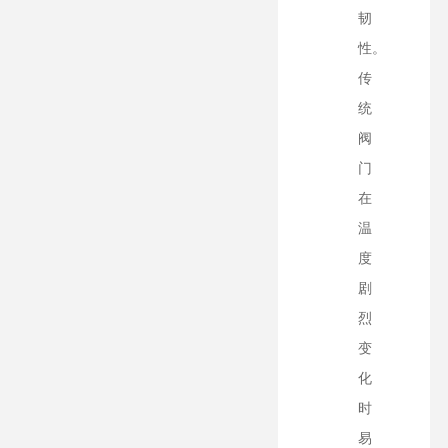
韧
性。
传
统
阀
门
在
温
度
剧
烈
变
化
时
易