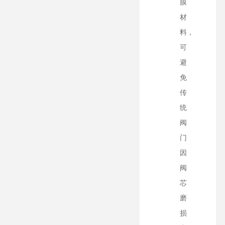
膜
材
料，
可
避
免
传
统
阀
门
因
阀
芯
磨
损