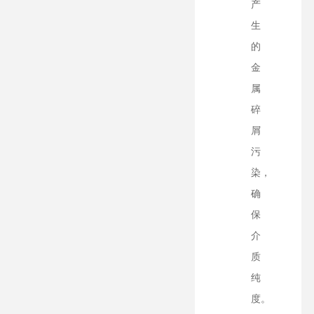
产
生
的
金
属
碎
屑
污
染，
确
保
介
质
纯
度。