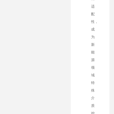
适
配
性，
成
为
新
能
源
领
域
特
殊
介
质
控