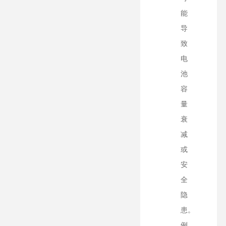
能
导
致
电
池
容
量
衰
减
或
安
全
隐
患。
例