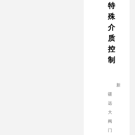
特
殊
介
质
控
制
新
疆
远
大
阀
门