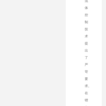
流
体
控
制
技
术
提
出
了
严
苛
要
求。
在
锂