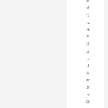
阀
通
过
无
死
角
流
道
设
计
与
耐
磨
损
隔