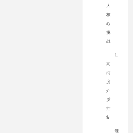
大
核
心
挑
战
1.
高
纯
度
介
质
控
制
锂