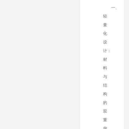
一、
轻
量
化
设
计：
材
料
与
结
构
的
双
重
突