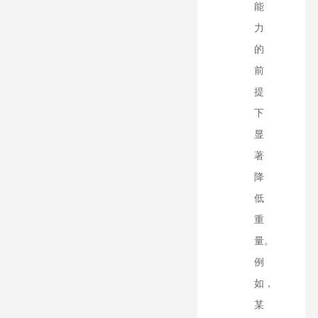
能
力
的
前
提
下
显
著
降
低
重
量。
例
如，
某