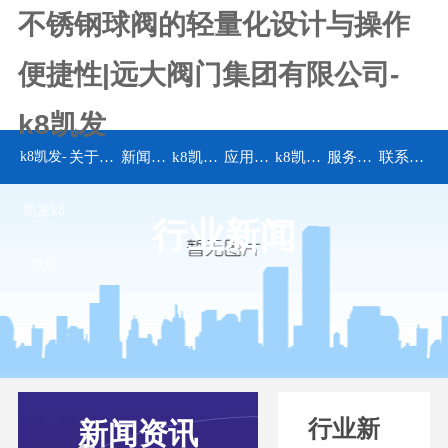
不锈钢球阀的轻量化设计与操作
便捷性|远大阀门集团有限公司-
k8凯发
k8凯发-
关于k8凯发
新闻资讯
k8凯发的产品中心
应用领域
k8凯发的解决方案
服务承诺
联系k8凯发
凯发k8
行业新闻
登录
行业新
新闻资讯