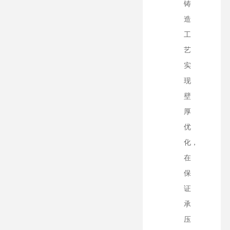
铸
造
工
艺
实
现
壁
厚
优
化，
在
保
证
承
压