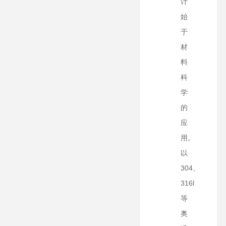
计
始
于
材
料
科
学
的
应
用。
以
304、
316l
等
奥