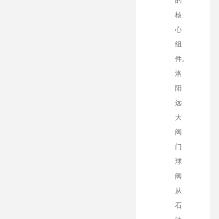
的
核
心
组
件。
洛
阳
远
大
阀
门
球
阀
从
石