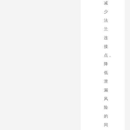
减
少
法
兰
连
接
点，
降
低
泄
漏
风
险
的
同