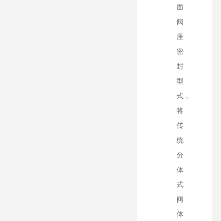
面
阀
座
密
封
型
式，
将
传
统
分
体
式
阀
体