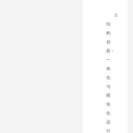
2.
结
构
创
新：
一
体
化
与
模
块
化
设
计