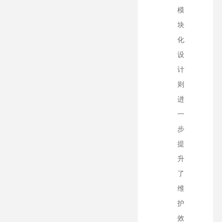
模
块
化
设
计
则
进
一
步
提
升
了
维
护
效