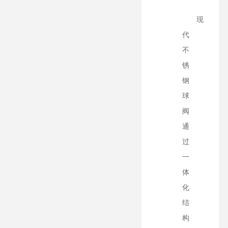
现
代
不
锈
钢
球
阀
通
过
一
体
化
结
构