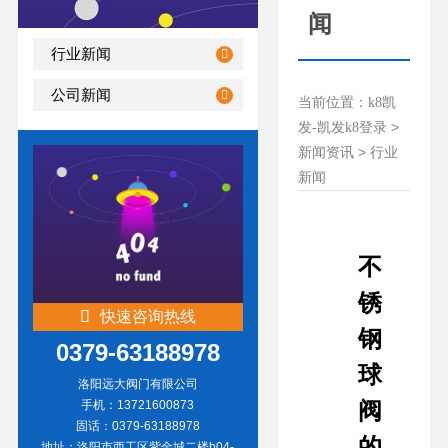
闻
行业新闻
公司新闻
当前位置：
k8凯
>
发-凯发k8登录
>
新闻资讯
行业
新闻
不
锈
快速咨询热线
钢
0379-63188978
球
洛阳远大阀门有限公司
阀
手机：13721600873
固话：0379-63188978
的
地址：洛阳市西工区紫金城二楼b04-