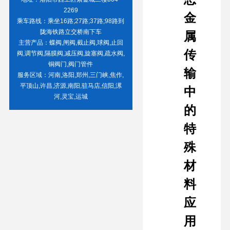
2269
金
乘车路线：乘坐16路;27路;37路;98路到
陇海铁路立交桥南下车
属
主营产品：蝶阀,闸阀,截止阀,球阀,止回
传
阀,调节阀,隔膜阀,减压阀,旋塞阀,疏水阀,
铜阀门,阀门管件
输
服务区域：河南,洛阳,郑州,三门峡,焦作,
平顶山,许昌,济源,南阳,驻马店,信阳,漯
中
河,灵宝,运城
的
特
殊
材
料
应
用