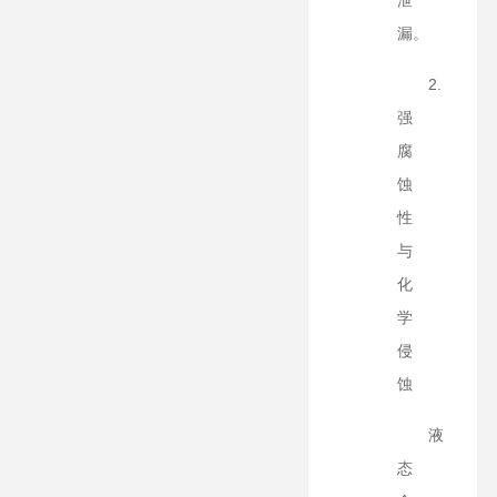
泄
漏。
2.
强
腐
蚀
性
与
化
学
侵
蚀
液
态