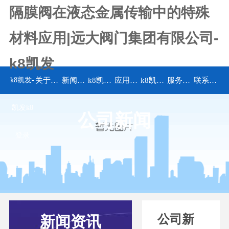
隔膜阀在液态金属传输中的特殊
材料应用|远大阀门集团有限公司-
k8凯发
k8凯发-
关于k8凯发
新闻资讯
k8凯发的产品中心
应用领域
k8凯发的解决方案
服务承诺
联系k8凯发
凯发k8
公司新闻
登录
公司新
新闻资讯