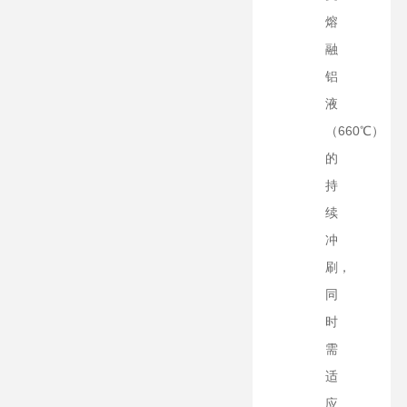
熔
融
铝
液
（660℃）
的
持
续
冲
刷，
同
时
需
适
应