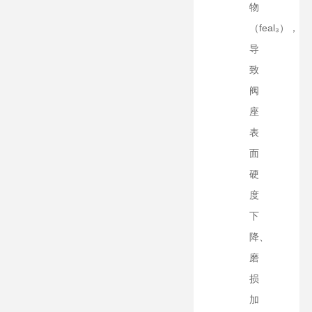
物
（feal₃），
导
致
阀
座
表
面
硬
度
下
降、
磨
损
加