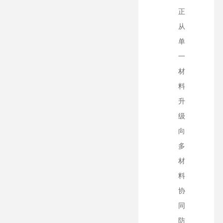
正
从
单
一
材
料
升
级
向
多
材
料
协
同
防