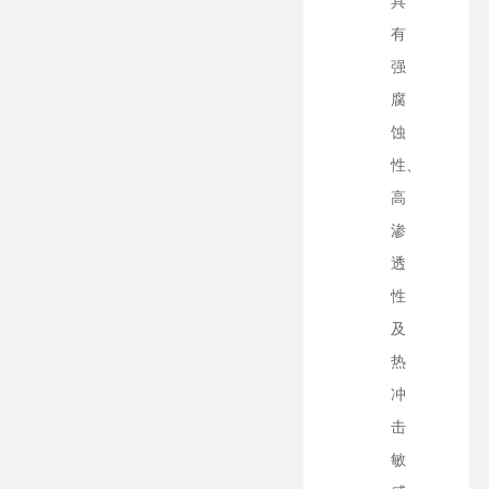
具
有
强
腐
蚀
性、
高
渗
透
性
及
热
冲
击
敏