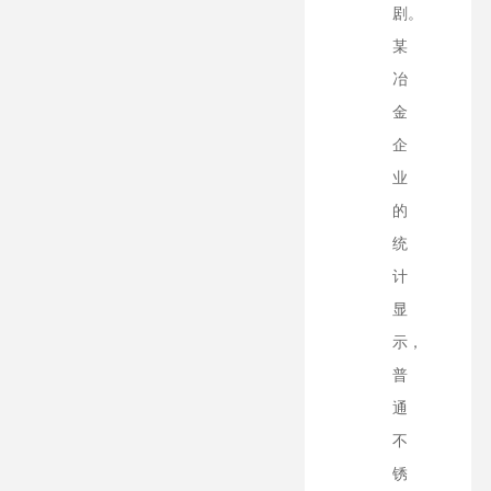
剧。
某
冶
金
企
业
的
统
计
显
示，
普
通
不
锈