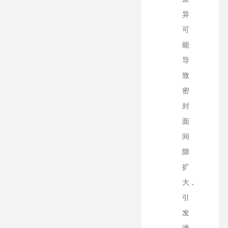
异
可
能
导
致
密
封
面
间
隙
扩
大，
引
发