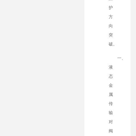
护
方
向
突
破。
一、
液
态
金
属
传
输
对
阀