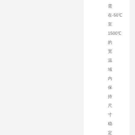
需
在-50℃
至
1500℃
的
宽
温
域
内
保
持
尺
寸
稳
定