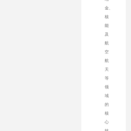
金、
核
能
及
航
空
航
天
等
领
域
的
核
心
技