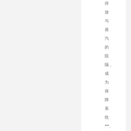
排
放
与
蒸
汽
的
阻
隔，
成
为
保
障
系
统
***、