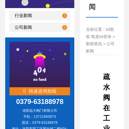
闻
行业新闻
公司新闻
当前位置：
k8凯
>
发-凯发k8登录
>
新闻资讯
公司
新闻
疏
水
快速咨询热线
阀
0379-63188978
在
洛阳远大阀门有限公司
工
手机：13721600873
固话：0379-63188978
业
地址：洛阳市西工区紫金城二楼b04-