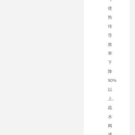
使
热
传
导
效
率
下
降
90%
以
上。
疏
水
阀
通