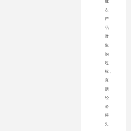
批
次
产
品
微
生
物
超
标，
直
接
经
济
损
失