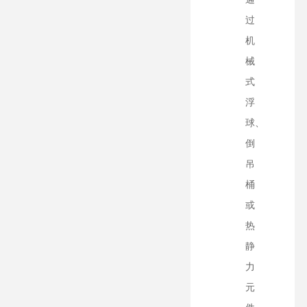
过
机
械
式
浮
球、
倒
吊
桶
或
热
静
力
元