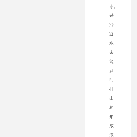
水。
若
冷
凝
水
未
能
及
时
排
出，
将
形
成
液