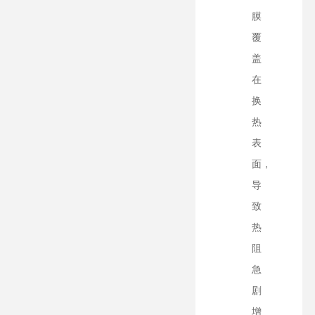
膜
覆
盖
在
换
热
表
面，
导
致
热
阻
急
剧
增