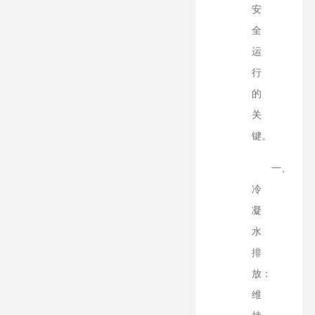
安
全
运
行
的
关
键。
一、
冷
凝
水
排
放：
维