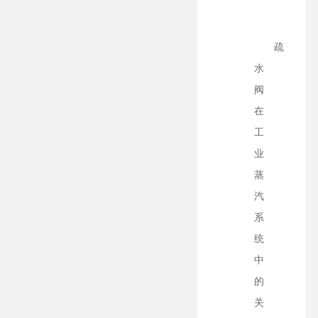
疏
水
阀
在
工
业
蒸
汽
系
统
中
的
关