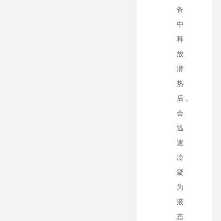
备
中
释
放
潜
热
后，
会
迅
速
冷
凝
为
液
态