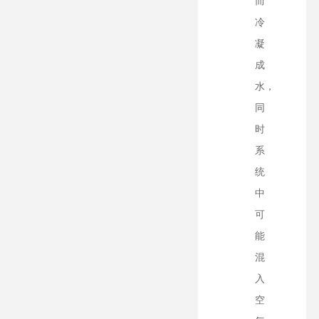
而
冷
凝
成
水，
同
时
系
统
中
可
能
混
入
空