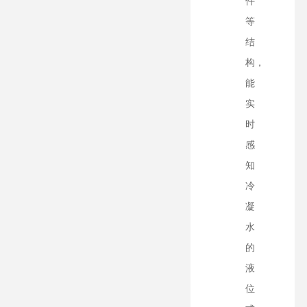
件
等
结
构，
能
实
时
感
知
冷
凝
水
的
液
位