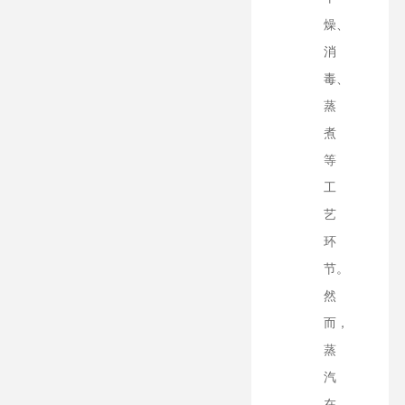
燥、
消
毒、
蒸
煮
等
工
艺
环
节。
然
而，
蒸
汽
在