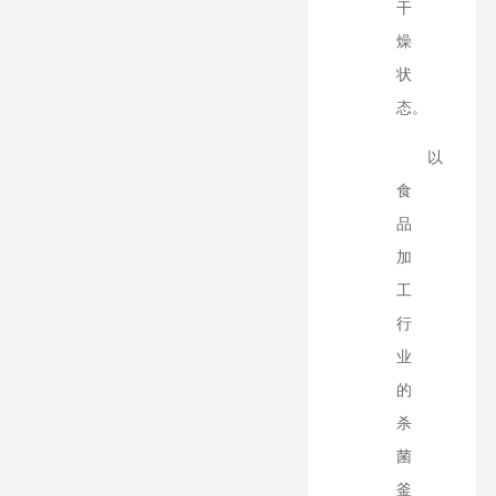
干
燥
状
态。
以
食
品
加
工
行
业
的
杀
菌
釜