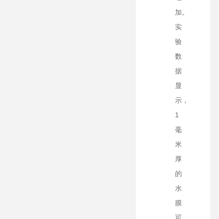
加。
实
验
数
据
显
示，
1
毫
米
厚
的
水
膜
可