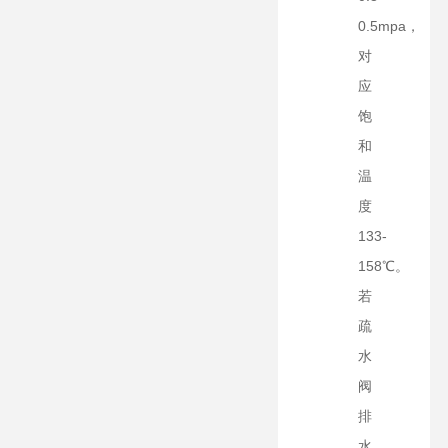
0.5mpa，
对
应
饱
和
温
度
133-
158℃。
若
疏
水
阀
排
水