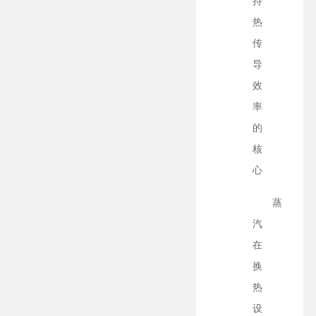
持
热
传
导
效
率
的
核
心
蒸
汽
在
换
热
设