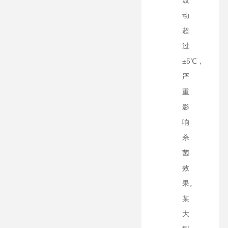
波
动
超
过
±5℃，
严
重
影
响
杀
菌
效
果。
某
大