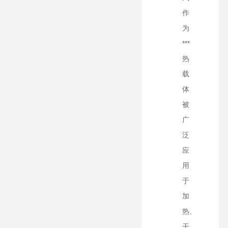
作
为
***
热
载
体
被
广
泛
应
用
于
加
热、
干