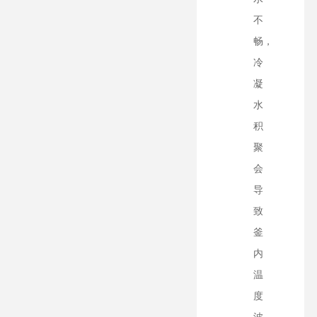
不
畅，
冷
凝
水
积
聚
会
导
致
釜
内
温
度