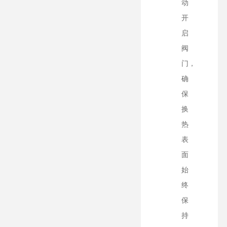
动
开
启
阀
门，
确
保
换
热
表
面
始
终
保
持