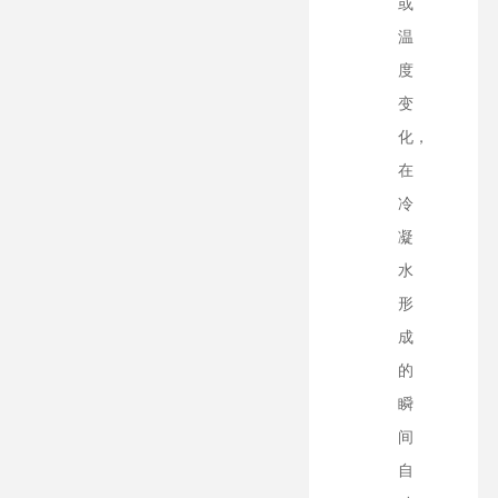
或
温
度
变
化，
在
冷
凝
水
形
成
的
瞬
间
自