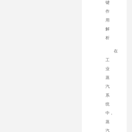
键
作
用
解
析
在
工
业
蒸
汽
系
统
中，
蒸
汽