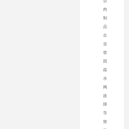
型
肉
制
品
企
业
曾
因
疏
水
阀
故
障
导
致