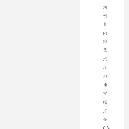
为
例，
其
内
部
蒸
汽
压
力
通
常
维
持
在
0.3-