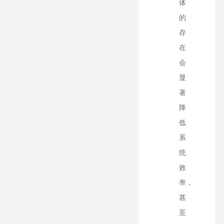
体
的
存
在
会
显
著
降
低
系
统
效
率，
甚
至