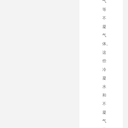
气
等
不
凝
气
体。
这
些
冷
凝
水
和
不
凝
气