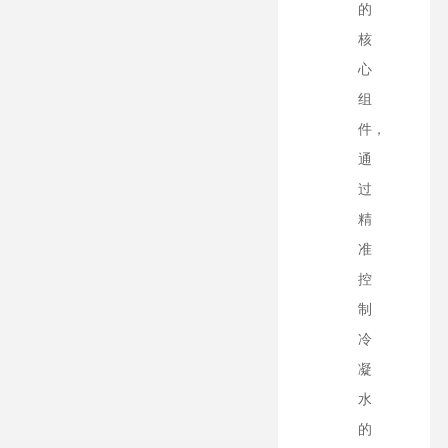
的
核
心
组
件，
通
过
精
准
控
制
冷
凝
水
的