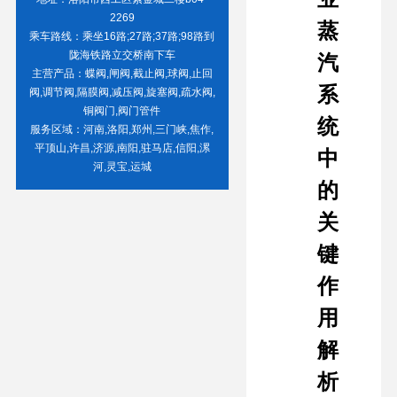
2269
蒸
乘车路线：乘坐16路;27路;37路;98路到
陇海铁路立交桥南下车
汽
主营产品：蝶阀,闸阀,截止阀,球阀,止回
系
阀,调节阀,隔膜阀,减压阀,旋塞阀,疏水阀,
铜阀门,阀门管件
统
服务区域：河南,洛阳,郑州,三门峡,焦作,
平顶山,许昌,济源,南阳,驻马店,信阳,漯
中
河,灵宝,运城
的
关
键
作
用
解
析