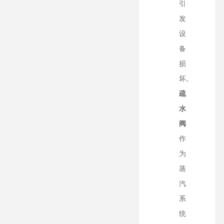
引
发
设
备
损
坏。
疏
水
阀
作
为
蒸
汽
系
统