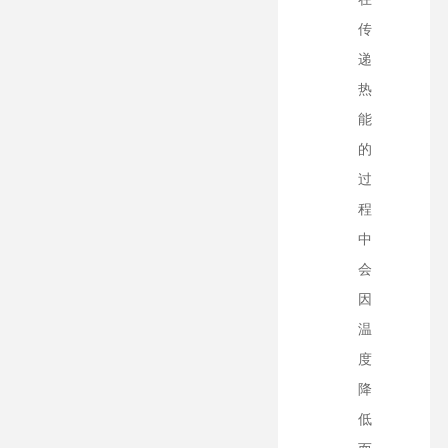
传
递
热
能
的
过
程
中
会
因
温
度
降
低