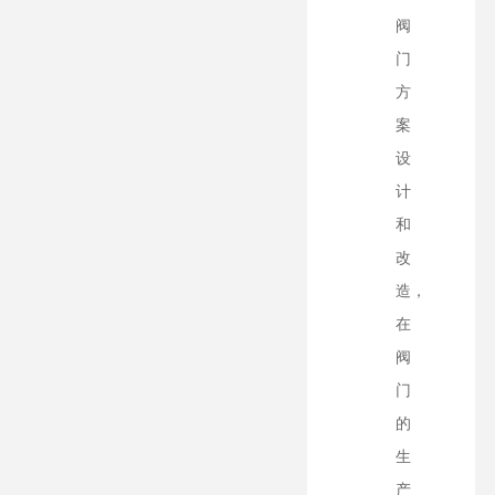
阀
门
方
案
设
计
和
改
造，
在
阀
门
的
生
产