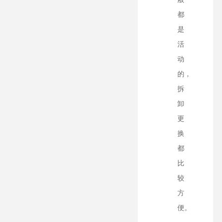
都
是
活
动
的，
拆
卸
更
换
都
比
较
方
便。