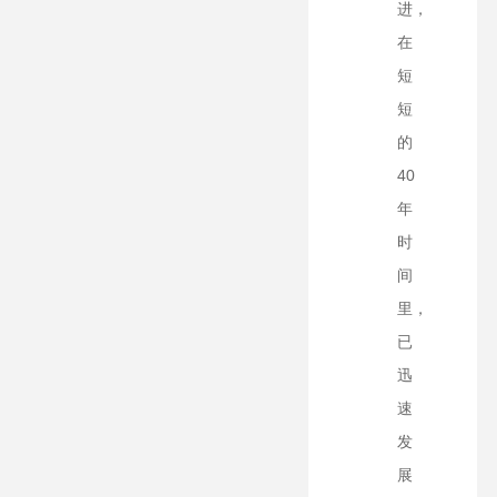
进，
在
短
短
的
40
年
时
间
里，
已
迅
速
发
展