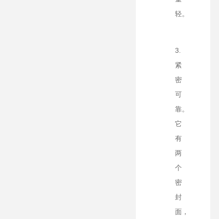
轻。
3.
紧
密
可
靠。
它
有
两
个
密
封
面，