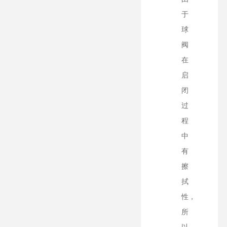
于
球
阀
在
启
闭
过
程
中
有
擦
拭
性，
所
以