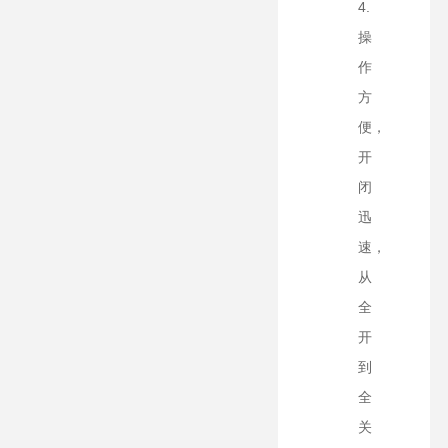
4.
操
作
方
便，
开
闭
迅
速，
从
全
开
到
全
关