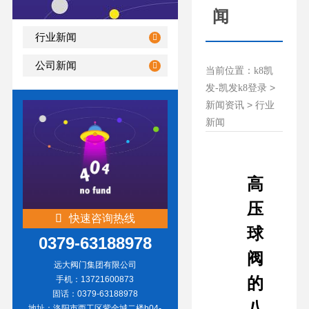
闻
行业新闻
公司新闻
当前位置：
k8凯
>
发-凯发k8登录
>
新闻资讯
行业
新闻
高
压
快速咨询热线
球
0379-63188978
阀
远大阀门集团有限公司
的
手机：13721600873
固话：0379-63188978
八
地址：洛阳市西工区紫金城二楼b04-