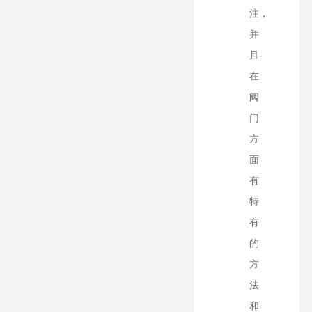
注，
并
且
在
阀
门
方
面
有
特
有
的
方
法
和