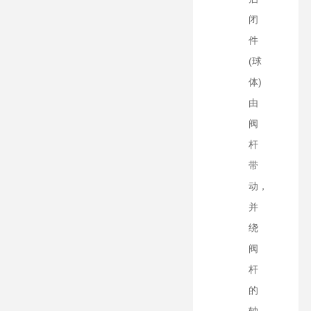
闭
件
(球
体)
由
阀
杆
带
动，
并
绕
阀
杆
的