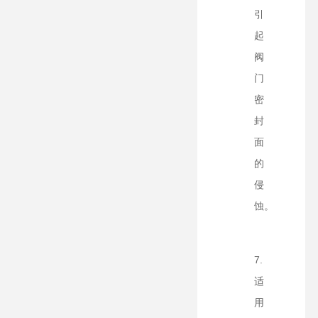
引
起
阀
门
密
封
面
的
侵
蚀。
7.
适
用