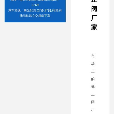
2269
阀
乘车路线：乘坐16路;27路;37路;98路到
陇海铁路立交桥南下车
厂
家
市
场
上
的
截
止
阀
厂