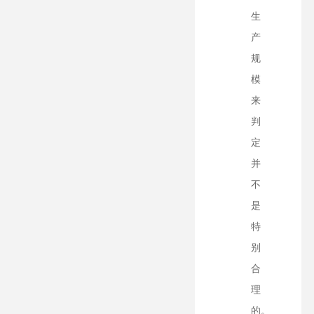
生
产
规
模
来
判
定
并
不
是
特
别
合
理
的。