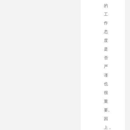
的
工
作
态
度
是
否
严
谨
也
很
重
要。
因
上，