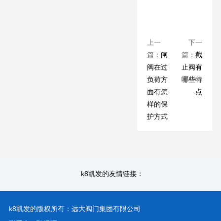
上一
下一
篇：
篇：
闸
截
阀在过
止阀有
负荷方
哪些特
面有怎
点
样的保
护方式
k8凯发的友情链接：
k8凯发的版权所有：远大阀门集团有限公司