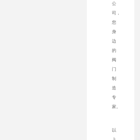
公
司，
您
身
边
的
阀
门
制
造
专
家。
以
上