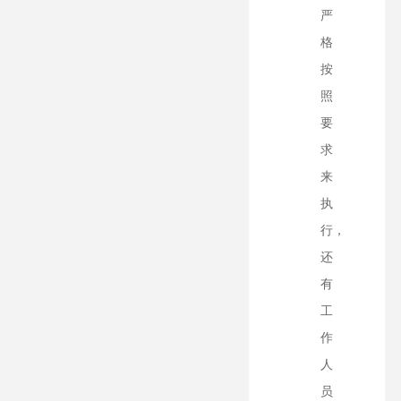
严
格
按
照
要
求
来
执
行，
还
有
工
作
人
员