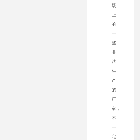
场
上
的
一
些
非
法
生
产
的
厂
家，
不
一
定