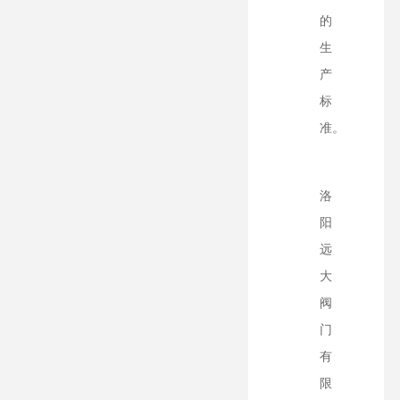
的
生
产
标
准。
洛
阳
远
大
阀
门
有
限