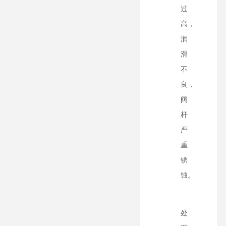
过
高，
润
滑
不
良，
阀
杆
严
重
锈
蚀。
处