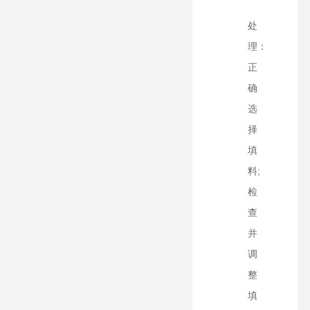
处
理：
正
确
选
择
填
料;
检
查
并
调
整
填