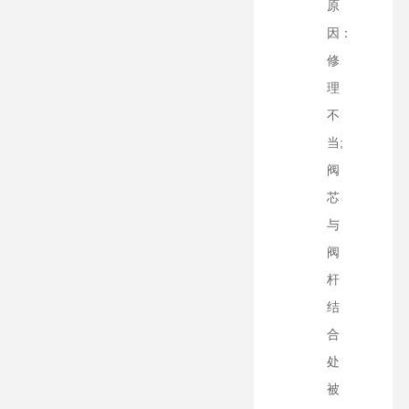
原
因：
修
理
不
当;
阀
芯
与
阀
杆
结
合
处
被