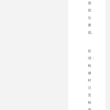
接
部
位
磨
损。
处
理：
检
修
时
注
意
检
查;