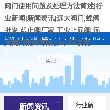
阀门使用问题及处理方法简述|行
业新闻|新闻资讯|远大阀门,蝶阀
批发,截止阀厂家,工业止回阀,远
k8凯发-
关于k8凯发
新闻资讯
k8凯发的产品中心
生产设备
k8凯发的解决方案
服务承诺
联系k8凯发
大阀门集团有限公司-k8凯发
凯发k8
行业新闻
登录
行业新
新闻资讯