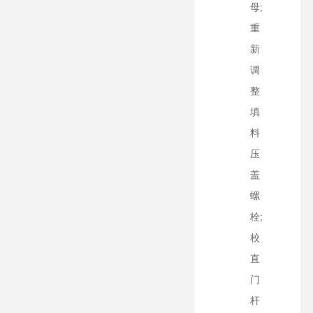
母;
重
新
调
整
填
料
压
盖
螺
栓;
校
直
门
杆