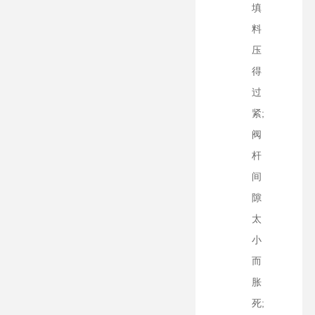
填
料
压
得
过
紧;
阀
杆
间
隙
太
小
而
胀
死;