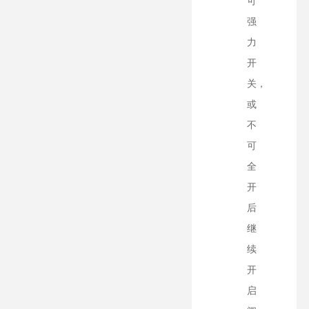
可
强
力
开
关，
或
不
可
全
开
后
继
续
开
启