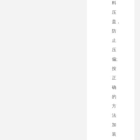
料
压
盖，
防
止
压
偏;
按
正
确
的
方
法
加
装