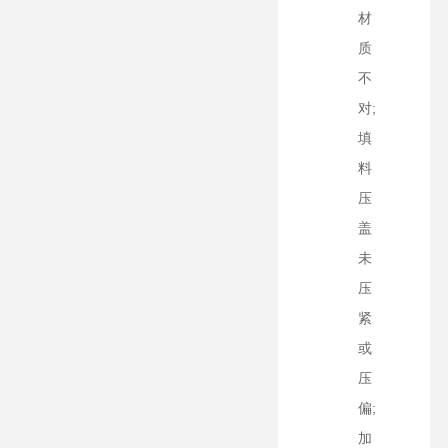
材
质
不
对;
填
料
压
盖
未
压
紧
或
压
偏;
加