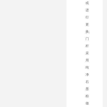
或
进
行
更
换;
门
杆
采
用
纯
净
石
墨
粉
做