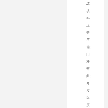
坏;
填
料
压
盖
压
偏;
门
杆
弯
曲;
介
质
温
度