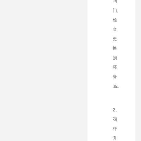
阀
门;
检
查
更
换
损
坏
备
品。
2、
阀
杆
升