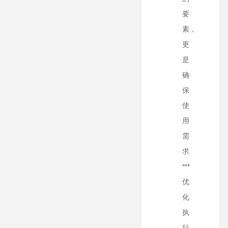
要
素，
更
是
确
保
使
用
需
求
***
优
化
执
行