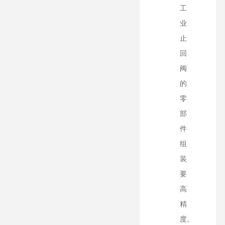
工
业
止
回
阀
的
零
部
件
组
装
要
高
精
度。