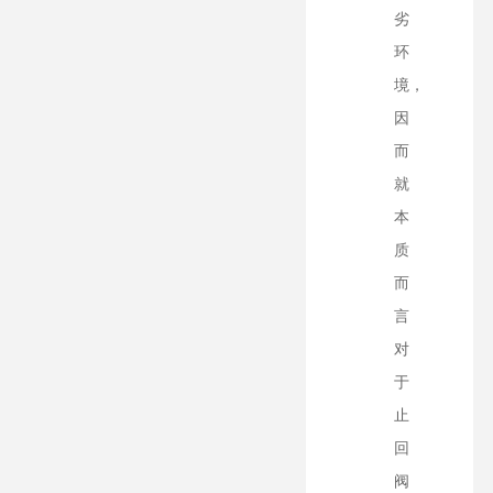
劣
环
境，
因
而
就
本
质
而
言
对
于
止
回
阀