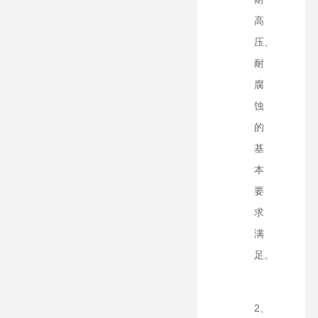
高
压、
耐
腐
蚀
的
基
本
要
求
满
足。
2、