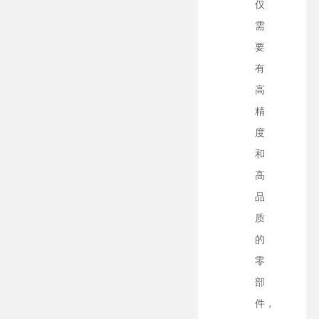
仅
需
要
有
高
精
度
和
高
品
质
的
零
部
件，