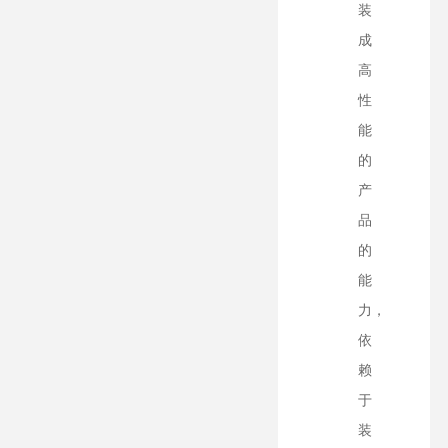
装
成
高
性
能
的
产
品
的
能
力，
依
赖
于
装