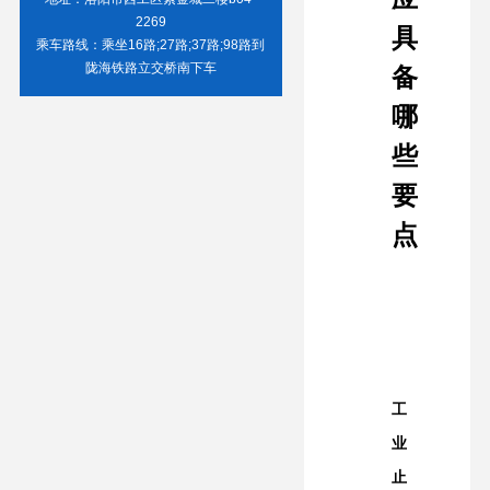
2269
具
乘车路线：乘坐16路;27路;37路;98路到
陇海铁路立交桥南下车
备
哪
些
要
点
工
业
止