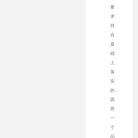
要
求
符
合
基
础
上
落
实
的，
因
而
一
个
品