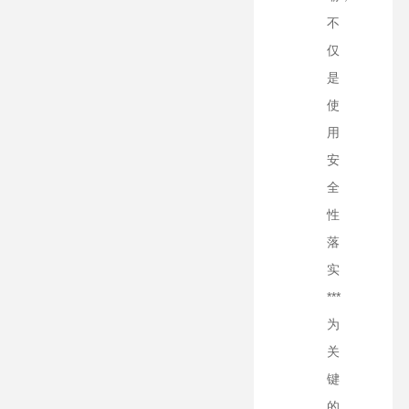
不
仅
是
使
用
安
全
性
落
实
***
为
关
键
的