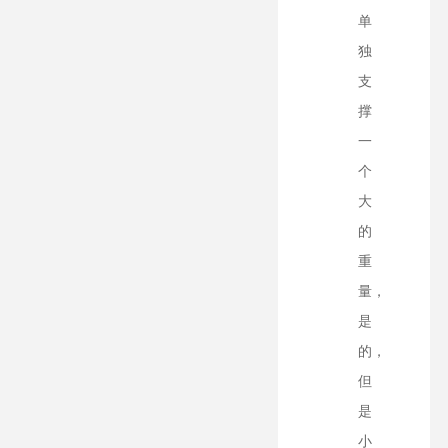
单
独
支
撑
一
个
大
的
重
量，
是
的，
但
是
小