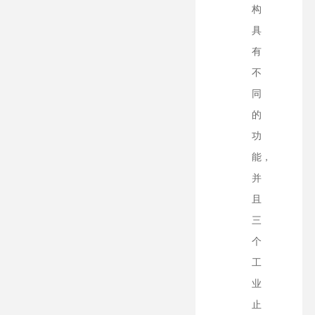
构
具
有
不
同
的
功
能，
并
且
三
个
工
业
止