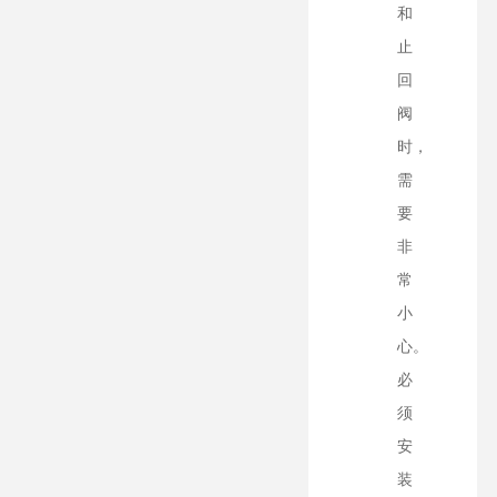
和
止
回
阀
时，
需
要
非
常
小
心。
必
须
安
装