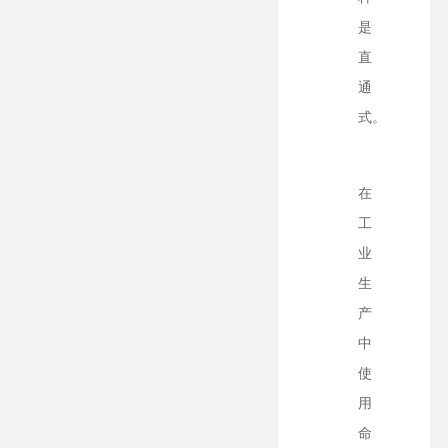
是
直
通
式。
在
工
业
生
产
中
使
用
命