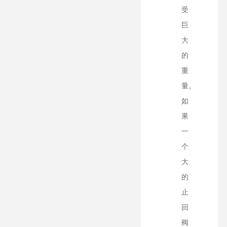
受
巨
大
的
重
量。
如
果
一
个
大
的
止
回
阀