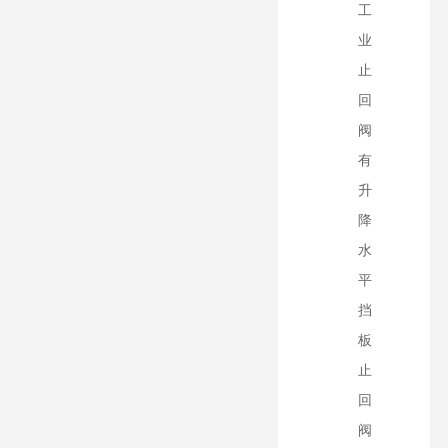
工
业
止
回
阀
有
升
降
水
平
挡
板
止
回
阀