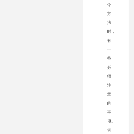
令
方
法
时，
有
一
些
必
须
注
意
的
事
项。
例