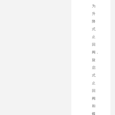
为
升
降
式
止
回
阀，
旋
启
式
止
回
阀
和
蝶