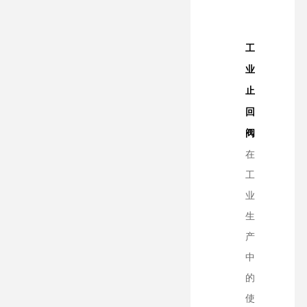
工
业
止
回
阀
在
工
业
生
产
中
的
使