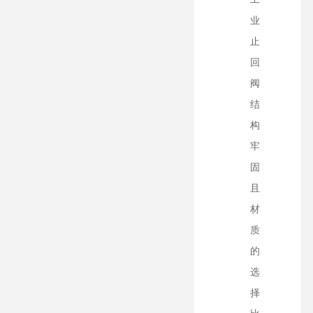
业
止
回
阀
结
构
牢
固
且
材
质
的
选
择