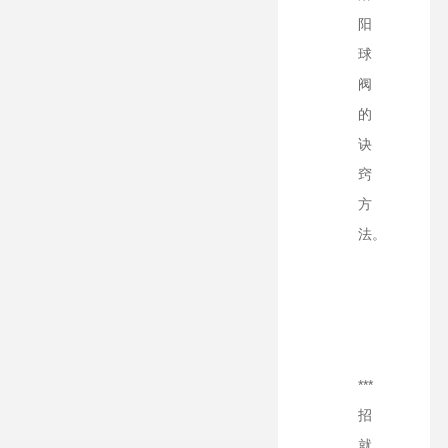
阳
球
阀
的
诀
窍
方
法。
***
招
就