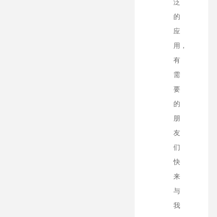
泛
的
应
用，
有
需
要
的
朋
友
们
快
来
与
我