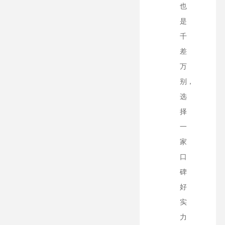
也
是
千
差
万
别，
选
择
一
家
口
碑
好
实
力