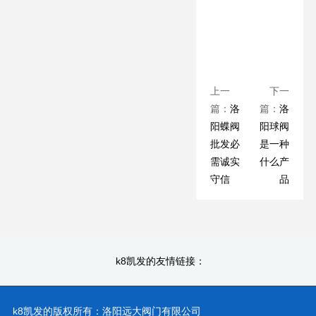
上一
下一
篇：
篇：
洛
洛
阳蝶阀
阳球阀
批发必
是一种
需诚实
什么产
守信
品
k8凯发的友情链接：
k8凯发的版权所有：洛阳远大阀门有限公司