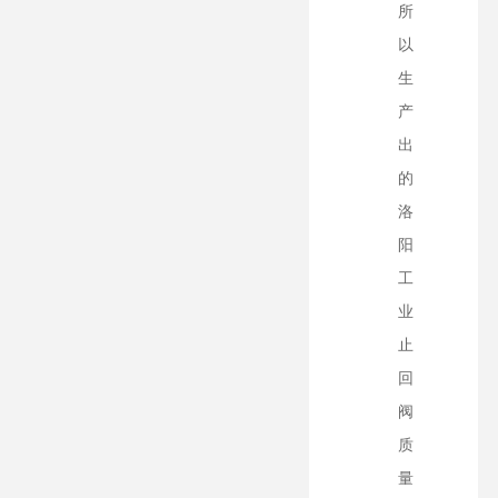
所
以
生
产
出
的
洛
阳
工
业
止
回
阀
质
量