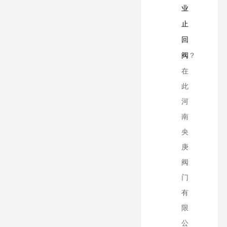
业
止
回
？
阀
在
此
河
南
央
庚
阀
门
有
限
公