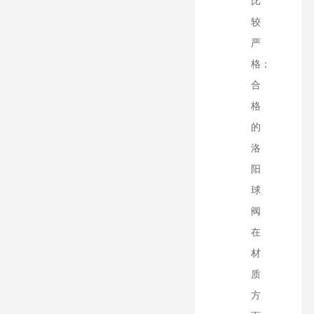
比
较
严
格；
合
格
的
洛
阳
球
阀
在
材
质
方