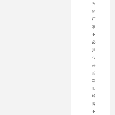
强
的
厂
家
不
必
担
心
买
的
洛
阳
球
阀
不