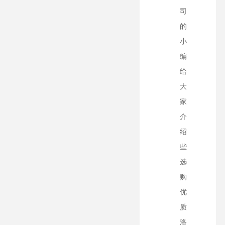
司
的
小
编
给
大
家
介
绍
些
选
购
优
质
洛