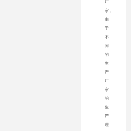
厂
家，
由
于
不
同
的
生
产
厂
家
的
生
产
理