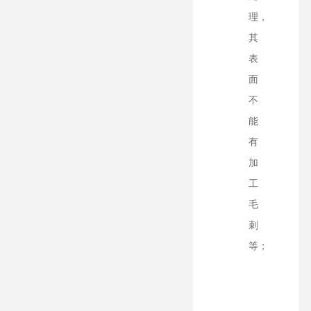
理，
其
表
面
不
能
有
加
工
毛
刺
等；