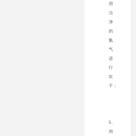
用
洁
净
的
氮
气
进
行
吹
干；
5、
用