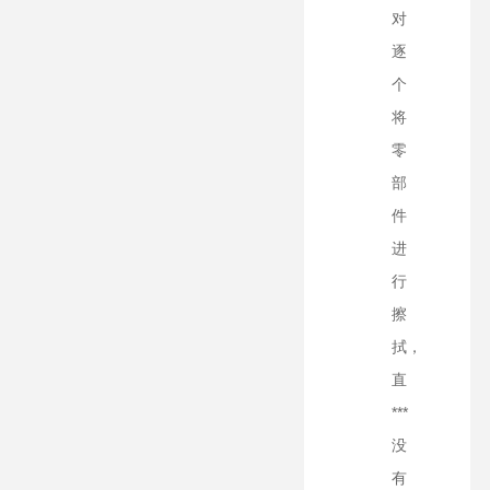
对
逐
个
将
零
部
件
进
行
擦
拭，
直
***
没
有