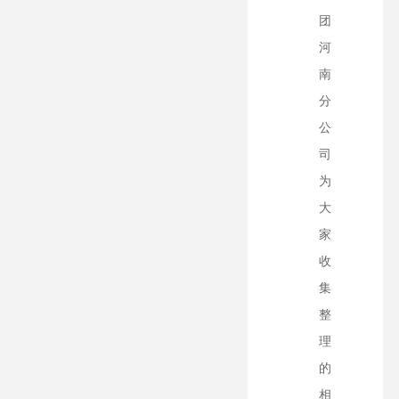
团
河
南
分
公
司
为
大
家
收
集
整
理
的
相