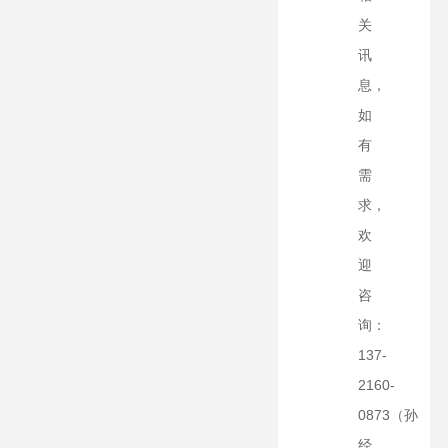
关
讯
息，
如
有
需
求，
欢
迎
咨
询：
137-
2160-
0873（孙
经