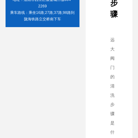
步
2269
骤
乘车路线：乘坐16路;27路;37路;98路到
陇海铁路立交桥南下车
远
大
阀
门
的
清
洗
步
骤
是
什