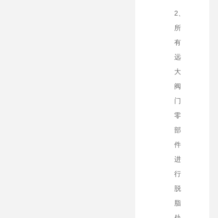
2、
所
有
远
大
阀
门
零
部
件
进
行
脱
脂
处